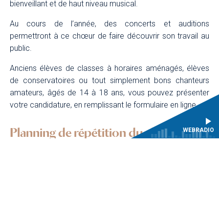
bienveillant et de haut niveau musical.
Au cours de l’année, des concerts et auditions
permettront à ce chœur de faire découvrir son travail au
public.
Anciens élèves de classes à horaires aménagés, élèves
de conservatoires ou tout simplement bons chanteurs
amateurs, âgés de 14 à 18 ans, vous pouvez présenter
votre candidature, en remplissant le formulaire en ligne.
Planning de répétition du choeur
WEBRADIO
Les lundis (en dehors des vacances scolaires) de 18h à
20h au Centre de musique baroque de Versailles.
Conditions tarifaires