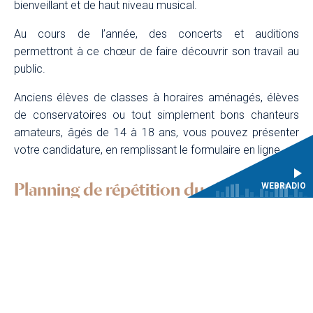
bienveillant et de haut niveau musical.
Au cours de l’année, des concerts et auditions
permettront à ce chœur de faire découvrir son travail au
public.
Anciens élèves de classes à horaires aménagés, élèves
de conservatoires ou tout simplement bons chanteurs
amateurs, âgés de 14 à 18 ans, vous pouvez présenter
votre candidature, en remplissant le formulaire en ligne.
Planning de répétition du choeur
WEBRADIO
Les lundis (en dehors des vacances scolaires) de 18h à
20h au Centre de musique baroque de Versailles.
Conditions tarifaires