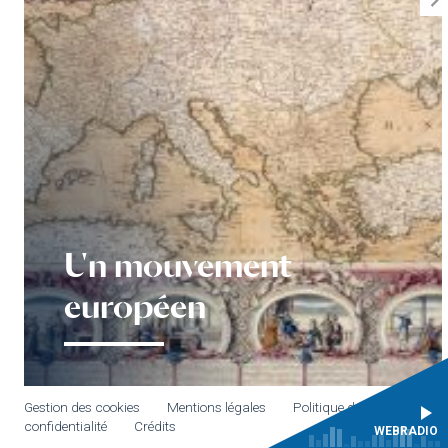
Un mouvement
européen
Gestion des cookies
Mentions légales
Politique de
confidentialité
Crédits
WEBRADIO