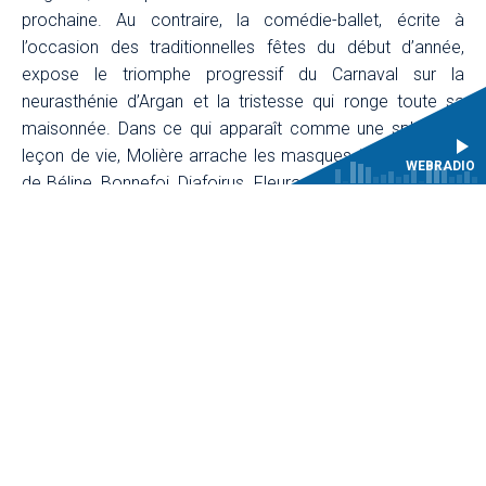
prochaine. Au contraire, la comédie-ballet, écrite à
l’occasion des traditionnelles fêtes du début d’année,
expose le triomphe progressif du Carnaval sur la
neurasthénie d’Argan et la tristesse qui ronge toute sa
maisonnée. Dans ce qui apparaît comme une splendide
leçon de vie, Molière arrache les masques tristes – ceux
WEBRADIO
de Béline, Bonnefoi, Diafoirus, Fleurant et autres Purgon –
pour exalter les masques joyeux – Toinette en médecin,
Cléante en maître de musique, Argan lui-même en faux
mort – jusqu’à l’immense et folle cérémonie finale.
Les Malins Plaisirs, Le Concert Spirituel, La Cie de Danse
L'Eventail, Angers-Nantes Opéra, Le Grand T, L'Atelier
Lyrique de Tourcoing, L'Opéra de Massy, L'Opéra de