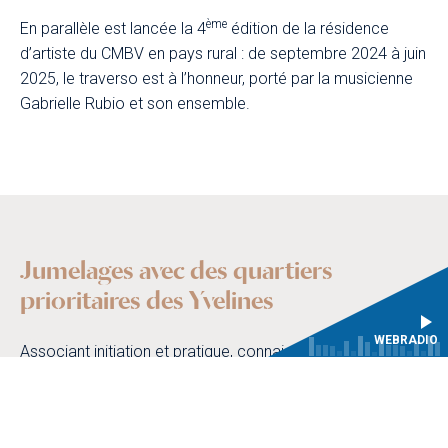
ème
En parallèle est lancée la 4
édition de la résidence
d’artiste du CMBV en pays rural : de septembre 2024 à juin
2025, le traverso est à l’honneur, porté par la musicienne
Gabrielle Rubio et son ensemble.
Jumelages avec des quartiers
prioritaires des Yvelines
WEBRADIO
Associant initiation et pratique, connaissances et savoir-
faire, le Centre de musique baroque de Versailles conçoit
des projets pluriannuels, intergénérationnels et
pluridisciplinaires d’envergure, ancrés dans le département