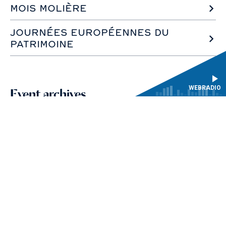
MOIS MOLIÈRE
JOURNÉES EUROPÉENNES DU
PATRIMOINE
WEBRADIO
Event archives
ACTIVITÉ TOUT PUBLIC
WED 24 JUNE 2026
-
09:30
am
Hôtel des Menus-Plaisirs, CMBV, Versailles, France
Baby Baroque: music workshop for little
ones
The Baby Baroque workshops offer 45 minute
sessions of relaxed listening and sharing led by
CMBV teacher Sylvie Goueffon - combining