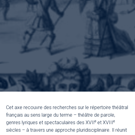
Cet axe recouvre des recherches sur le répertoire théâtral
français au sens large du terme – théâtre de parole,
e
e
genres lyriques et spectaculaires des XVII
et XVIII
siècles – à travers une approche pluridisciplinaire. Il réunit