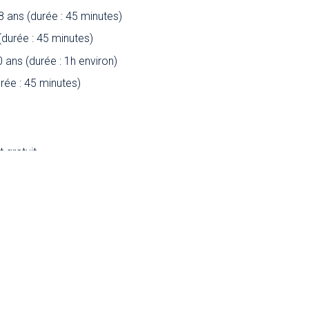
 8 ans (durée : 45 minutes)
 (durée : 45 minutes)
0 ans (durée : 1h environ)
urée : 45 minutes)
t gratuit
€
ccessibles aux groupes. Pour tout