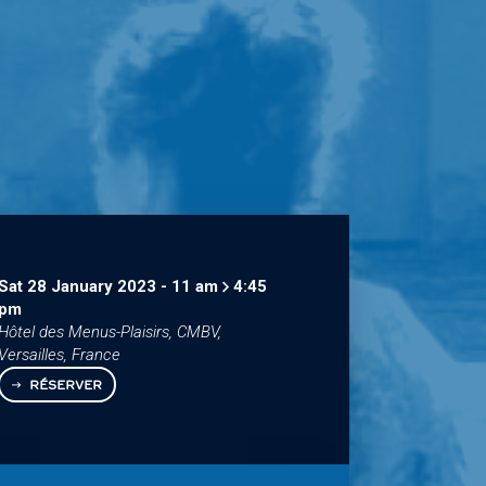
Sat 28 January 2023
-
11
am
4:45
pm
Hôtel des Menus-Plaisirs, CMBV,
Versailles, France
RÉSERVER