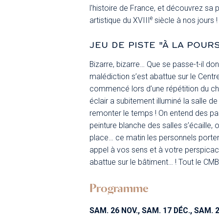
l'histoire de France, et découvrez sa pl
e
artistique du XVIII
siècle à nos jours !
JEU DE PISTE "À LA POUR
Bizarre, bizarre… Que se passe-t-il d
malédiction s’est abattue sur le Cent
commencé lors d’une répétition du chœ
éclair a subitement illuminé la salle de
remonter le temps ! On entend des pas
peinture blanche des salles s’écaille,
place… ce matin les personnels porten
appel à vos sens et à votre perspicaci
abattue sur le bâtiment… ! Tout le CM
Programme
SAM. 26 NOV., SAM. 17 DÉC., SAM. 