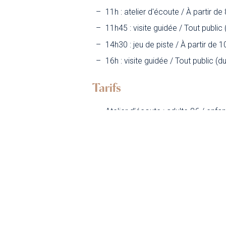
11h : atelier d'écoute / À partir de
11h45 : visite guidée / Tout public
14h30 : jeu de piste / À partir de 1
16h : visite guidée / Tout public (d
Tarifs
Atelier d’écoute : adulte 8€ / enfan
Visite guidée : gratuit
Jeu de piste : adulte 8€ / enfant 4
Réservation groupes
Les Journées découvertes sont a