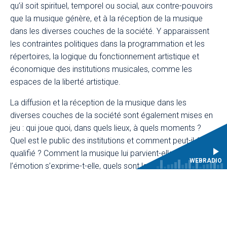
qu’il soit spirituel, temporel ou social, aux contre-pouvoirs
que la musique génère, et à la réception de la musique
dans les diverses couches de la société. Y apparaissent
les contraintes politiques dans la programmation et les
répertoires, la logique du fonctionnement artistique et
économique des institutions musicales, comme les
espaces de la liberté artistique.
La diffusion et la réception de la musique dans les
diverses couches de la société sont également mises en
jeu : qui joue quoi, dans quels lieux, à quels moments ?
Quel est le public des institutions et comment peut-il être
qualifié ? Comment la musique lui parvient-elle, comment
WEBRADIO
l’émotion s’exprime-t-elle, quels sont les enjeux
esthétiques, sociaux ou politiques de son exécution ou de
sa représentation ? Les divers projets placés sous cet
axe feront apparaître la pluralité des voix avec laquelle
s’exprime les cultures musicales de l’Ancien Régime.