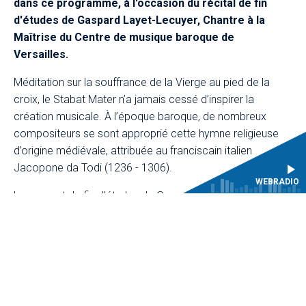
dans ce programme, à l'occasion du récital de fin
d'études de Gaspard Layet-Lecuyer, Chantre à la
Maîtrise du Centre de musique baroque de
Versailles.
Méditation sur la souffrance de la Vierge au pied de la
croix, le Stabat Mater n’a jamais cessé d’inspirer la
création musicale. À l’époque baroque, de nombreux
compositeurs se sont approprié cette hymne religieuse
d’origine médiévale, attribuée au franciscain italien
Jacopone da Todi (1236 - 1306).
WEBRADIO
Le concert de fin d’études de Gaspard Layet-Lecuyer
donnera à entendre trois pièces vocales composées
entre 1660 et 1750. La soirée s’ouvrira sur le majestueux
Stabat Mater
de Sébastien de Brossard (1702), le plus
célèbre des trois proposés dans ce programme. De Paris
à Naples, ce sera ensuite au tour de l'œuvre de Giovanni
Salvatore, composée vers 1660, de dévoiler une écriture