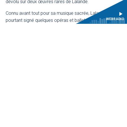
dévolu sur deux œuvres rares de Lalande.
Connu avant tout pour sa musique sacrée, Lalande a
WEBRADIO
pourtant signé quelques opéras et ballets pour la cour de
Louis XIV. Mathieu Lussier a choisi de ressusciter une
pastorale en un acte,
L’Amour fléchi par la constance
,
créée en 1697 à l’occasion du mariage du duc de
Bourgogne, en la faisant précéder du prologue du
Ballet de
la Jeunesse
, dansé par les courtisans en 1688. Encore
inédites au disque, ces deux œuvres témoignent de
l’aisance du compositeur dans le domaine lyrique.
Production Arion Orchestre Baroque
Coproduction Centre de musique baroque de Versailles