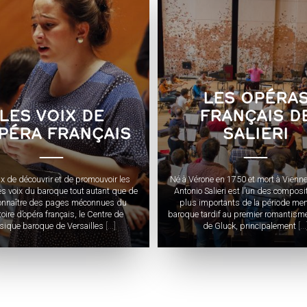
LES OPÉRA
LES VOIX DE
FRANÇAIS D
OPÉRA FRANÇAIS
SALIERI
x de découvrir et de promouvoir les
Né à Vérone en 1750 et mort à Vienn
es voix du baroque tout autant que de
Antonio Salieri est l’un des composi
connaître des pages méconnues du
plus importants de la période me
toire d’opéra français, le Centre de
baroque tardif au premier romantisme
ique baroque de Versailles
[...]
de Gluck, principalement
[...