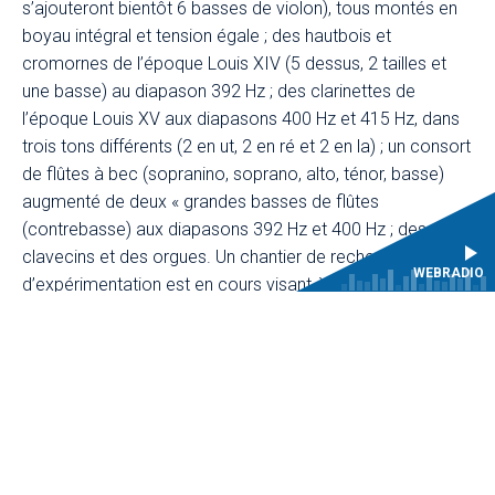
s’ajouteront bientôt 6 basses de violon), tous montés en
boyau intégral et tension égale ; des hautbois et
cromornes de l’époque Louis XIV (5 dessus, 2 tailles et
une basse) au diapason 392 Hz ; des clarinettes de
l’époque Louis XV aux diapasons 400 Hz et 415 Hz, dans
trois tons différents (2 en ut, 2 en ré et 2 en la) ; un consort
de flûtes à bec (sopranino, soprano, alto, ténor, basse)
augmenté de deux « grandes basses de flûtes
(contrebasse) aux diapasons 392 Hz et 400 Hz ; des
clavecins et des orgues. Un chantier de recherche et
WEBRADIO
d’expérimentation est en cours visant à fabriquer une
trentaine d’archets français du milieu du XVIIe siècle
(destinés à accompagner les violons, altos et basses). Un
autre chantier porte sur la question des cordes en boyaux.
Enfin, un travail spécifique sur la fabrication et la taille des
anches selon les méthodes des XVIIe et XVIIIe siècles
est porté, au sein de l’équipe de recherche du CMBV, par
Peter Nahon et Lola Soulier.