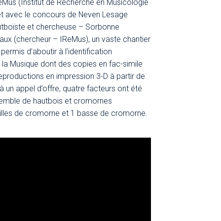
ReMus (Institut de Recherche en Musicologie
 et avec le concours de Neven Lesage
autboïste et chercheuse – Sorbonne
gaux (chercheur – IReMus), un vaste chantier
ermis d’aboutir à l’identification
la Musique dont des copies en fac-simile
eproductions en impression 3-D à partir de
 un appel d’offre, quatre facteurs ont été
semble de hautbois et cromornes
ailles de cromorne et 1 basse de cromorne.