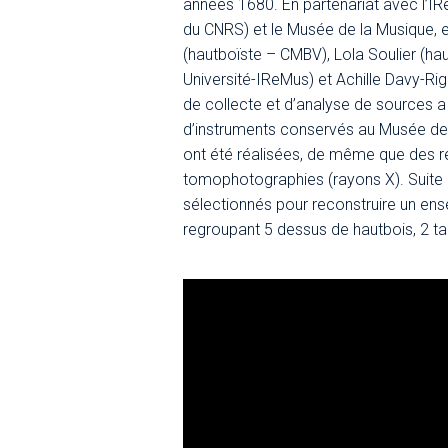
années 1680. En partenariat avec l’I
du CNRS) et le Musée de la Musique,
(hautboïste – CMBV), Lola Soulier (h
Université-IReMus) et Achille Davy-Ri
de collecte et d’analyse de sources a p
d’instruments conservés au Musée de 
ont été réalisées, de même que des r
tomophotographies (rayons X). Suite à
sélectionnés pour reconstruire un en
regroupant 5 dessus de hautbois, 2 t