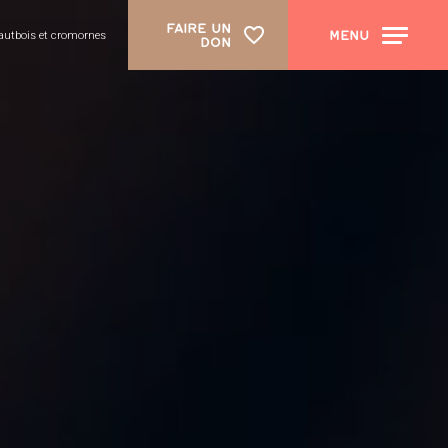
FAIRE UN
MENU
autbois et cromornes
DON