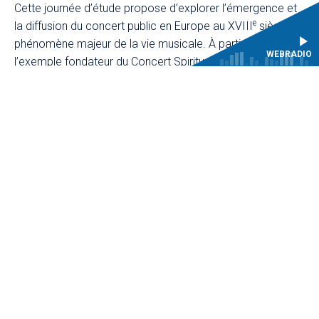
Cette journée d’étude propose d’explorer l’émergence et
e
la diffusion du concert public en Europe au XVIII
siècle,
phénomène majeur de la vie musicale. À partir de
WEBRADIO
l’exemple fondateur du Concert Spirituel, institué à Paris en
1725, les communications mettront en lumière les formes,
les lieux et les publics de ces nouvelles pratiques
musicales, en France, mais aussi en Italie et en Angleterre.
En croisant les approches historiques, musicologiques et
culturelles, il s’agira de comprendre comment le concert
s’est imposé comme un espace inédit de sociabilité,
d’écoute et de diffusion artistique, transformant
profondément le paysage musical européen.
TÉLÉCHARGER LE PROGRAMME