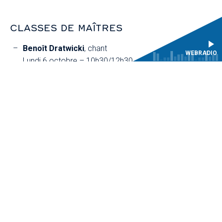
CLASSES DE MAÎTRES
Benoît Dratwicki
, chant
WEBRADIO
Lundi 6 octobre – 10h30/12h30
Mira Glodeanu
, violon
Mardi 7 octobre – 10h30/12h30
João Rival,
clavecin
Mercredi 8 octobre – 10h30/12h30
Mira Glodeanu
, violon
Jeudi 9 octobre – 10h30/12h30
Participants
Membres de l’Orchestre baroque de l’Université de Rio
(OBU)
Classes de maîtres ouvertes au public, gratuit sur