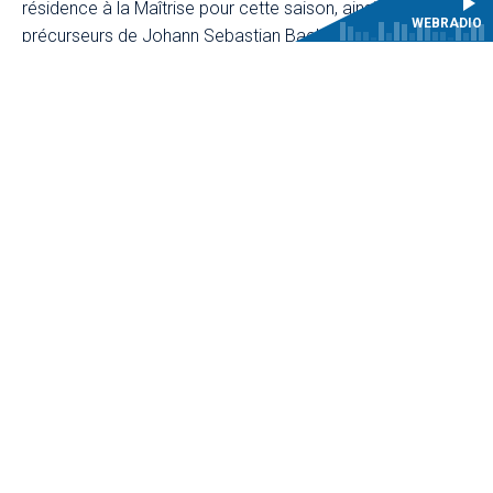
résidence à la Maîtrise pour cette saison, ainsi que les
WEBRADIO
précurseurs de Johann Sebastian Bach, sous la baguette
de Jörn Andresen, professeur au Mozarteum de
Salzbourg.
Cette saison sera également l’occasion d’accueillir la
Maîtrise du CRR de Paris et la Maîtrise de Sainte Anne
d’Auray, sans oublier nos conservatoires partenaires qui
collaboreront aux Jeudis musicaux.
Une saison foisonnante et inspirante en perspective !
INFORMATIONS PRATIQUES
Entrée gratuite
dans la limite des places disponibles.