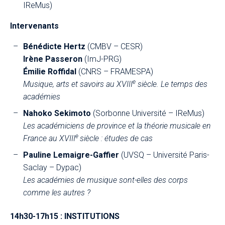
IReMus)
Intervenants
Bénédicte Hertz
(CMBV – CESR)
Irène Passeron
(ImJ-PRG)
Émilie Roffidal
(CNRS – FRAMESPA)
e
Musique, arts et savoirs au XVIII
siècle. Le temps des
académies
Nahoko Sekimoto
(Sorbonne Université
–
IReMus)
Les académiciens de province et la théorie musicale en
e
France au XVIII
siècle : études de cas
Pauline Lemaigre-Gaffier
(UVSQ
–
Université Paris-
Saclay
–
Dypac)
Les académies de musique sont-elles des corps
comme les autres ?
14h30-17h15 : INSTITUTIONS