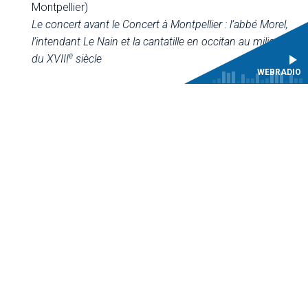
Montpellier)
Le concert avant le Concert à Montpellier : l’abbé Morel,
l’intendant Le Nain et la cantatille en occitan au milieu
e
du XVIII
siècle
WEBRADIO
JEUDI 6 NOVEMBRE
9h30-12h45 : CIRCULATIONS ET IDENTITÉS (1)
Modératrice
Barbara Nestola
(
CESR – CMBV)
Intervenant
s
Peter Weinmann
Orgues et organistes entre église et académie
Raphaëlle Legrand
(Sorbonne Université
–
IReMus)
Marie Jeanne Duval Devalon : la place des académies de