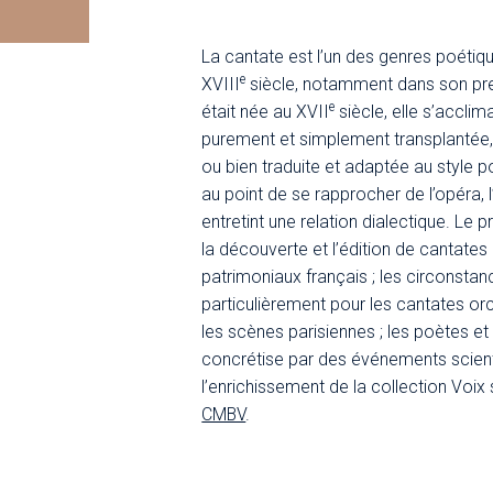
La cantate est l’un des genres poétiq
e
XVIII
siècle, notamment dans son premi
e
était née au XVII
siècle, elle s’accli
purement et simplement transplantée, 
ou bien traduite et adaptée au style p
au point de se rapprocher de l’opéra, 
entretint une relation dialectique. Le 
la découverte et l’édition de cantate
patrimoniaux français ; les circonstan
particulièrement pour les cantates or
les scènes parisiennes ; les poètes et
concrétise par des événements scienti
l’enrichissement de la collection Voi
CMBV
.