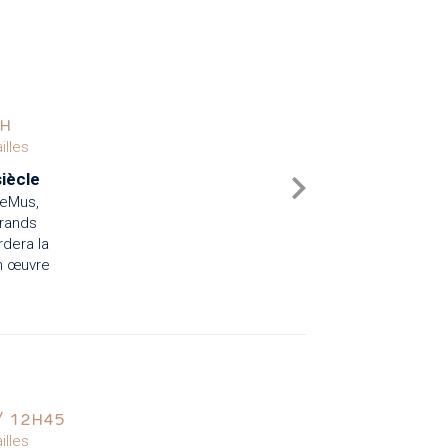
8H
lles
iècle
ReMus,
grands
dera la
en œuvre
/ 12H45
lles