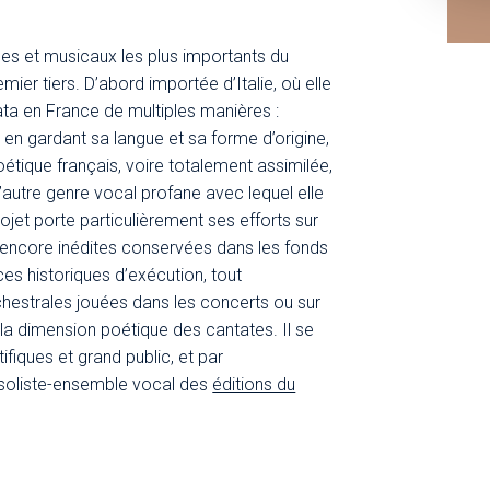
ues et musicaux les plus importants du
er tiers. D’abord importée d’Italie, où elle
mata en France de multiples manières :
en gardant sa langue et sa forme d’origine,
oétique français, voire totalement assimilée,
l’autre genre vocal profane avec lequel elle
projet porte particulièrement ses efforts sur
s encore inédites conservées dans les fonds
ces historiques d’exécution, tout
chestrales jouées dans les concerts ou sur
 la dimension poétique des cantates. Il se
fiques et grand public, et par
x soliste-ensemble vocal des
éditions du