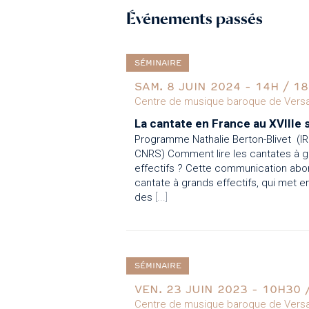
Événements passés
SÉMINAIRE
SAM. 8 JUIN 2024
-
14H / 1
Centre de musique baroque de Versai
La cantate en France au XVIIIe s
Programme Nathalie Berton-Blivet (I
CNRS) Comment lire les cantates à 
effectifs ? Cette communication abor
cantate à grands effectifs, qui met 
des
[...]
SÉMINAIRE
VEN. 23 JUIN 2023
-
10H30 
Centre de musique baroque de Versai