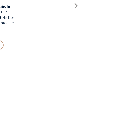
iècle
10 h 30
 h 45 Don
tates de
in Early Music, 48/3, août 2020