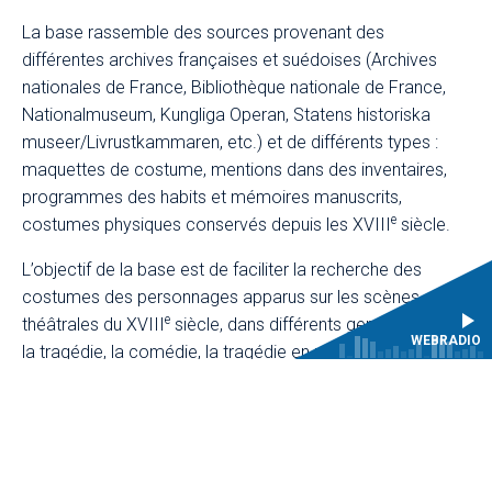
La base rassemble des sources provenant des
différentes archives françaises et suédoises (Archives
nationales de France, Bibliothèque nationale de France,
Nationalmuseum, Kungliga Operan, Statens historiska
museer/Livrustkammaren, etc.) et de différents types :
maquettes de costume, mentions dans des inventaires,
programmes des habits et mémoires manuscrits,
e
costumes physiques conservés depuis les XVIII
siècle.
L’objectif de la base est de faciliter la recherche des
costumes des personnages apparus sur les scènes
e
théâtrales du XVIII
siècle, dans différents genres tels que
WEBRADIO
la tragédie, la comédie, la tragédie en musique, l'opéra-
ballet, l'opéra-comique, la pastorale, le carrousel, etc., de
découvrir leurs visualité et matérialité, enfin d’en identifier
les auteurs.
CONSULTER LA BASE