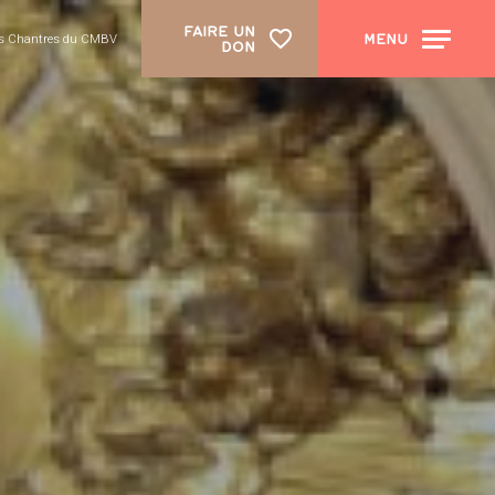
FAIRE UN
MENU
les Chantres du CMBV
DON