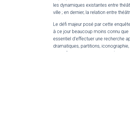
les dynamiques existantes entre thé
ville ; en dernier, la relation entre théâ
Le défi majeur posé par cette enquête 
à ce jour beaucoup moins connu que ce
essentiel d’effectuer une recherche a
dramatiques, partitions, iconographie,
l’identification des personnes (auteurs,
mouvements entre lieux différents, afi
professionnel.