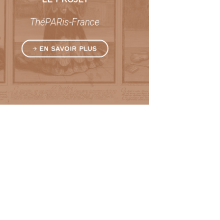
–
ThéPARis-France
EN SAVOIR PLUS