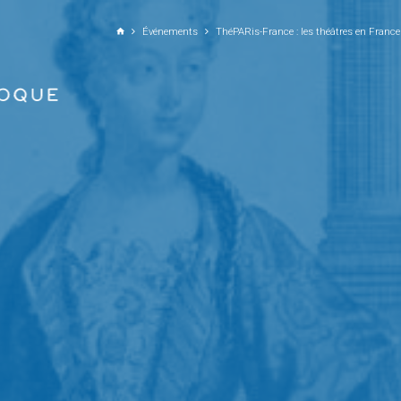
ALLER AU CONTENU PRINCIPAL
Événements
ThéPARis-France : les théâtres en France