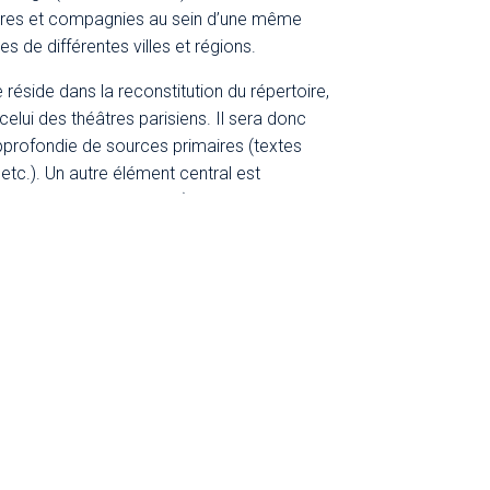
âtres et compagnies au sein d’une même
tres de différentes villes et régions.
réside dans la reconstitution du répertoire,
lui des théâtres parisiens. Il sera donc
pprofondie de sources primaires (textes
 etc.). Un autre élément central est
 interprètes, techniciens) et de leurs
n de retracer l’évolution de leur parcours