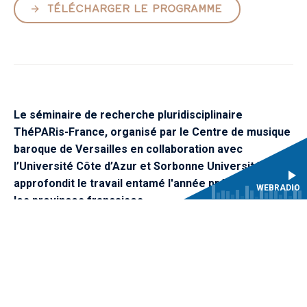
TÉLÉCHARGER LE PROGRAMME
Le séminaire de recherche pluridisciplinaire
ThéPARis-France, organisé par le Centre de musique
baroque de Versailles en collaboration avec
l’Université Côte d’Azur et Sorbonne Université,
approfondit le travail entamé l'année précédente sur
WEBRADIO
les provinces françaises.
En 2024, le séminaire de recherche ThéPARis-France
poursuit l’exploration de la circulation des personnes, des
idées et des pratiques entre scènes théâtrales françaises,
à plusieurs niveaux géographiques : en premier lieu, le lien
entre centre et périphérie, dans un mouvement centrifuge