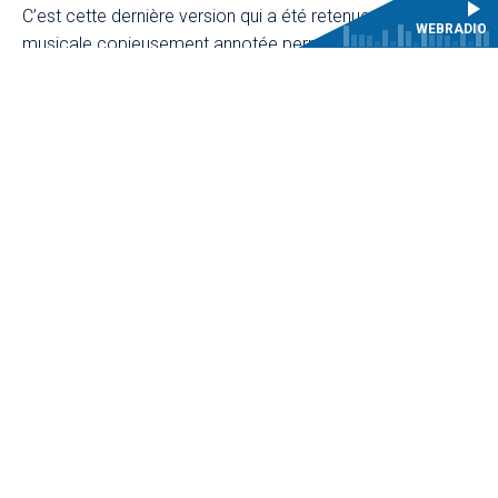
C’est cette dernière version qui a été retenue : si la source
WEBRADIO
musicale copieusement annotée permet un travail
d’interprétation historique approfondi, il a cependant fallu
recomposer les parties intermédiaires, perdues, et réaliser
une édition par le CMBV.
ACHETER LE CD
Coproduction Centre de musique baroque de Versailles |
Centre culturel de rencontre d’Ambronay| Ensemble Les
Ombres
Partition réalisée par Sylvain Sartre et Julien Dubruque
pour les éditions du Centre de musique baroque de
Versailles