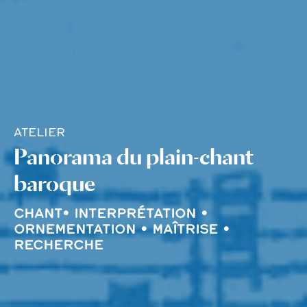
ATELIER
Panorama du plain-chant
baroque
CHANT• INTERPRÉ
TATION •
ORNEMENTATION • MAÎTRISE •
RECHERCH
E