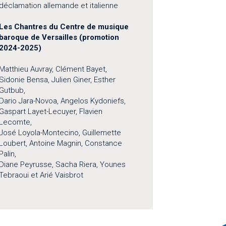
déclamation allemande et italienne
Les Chantres du Centre de musique
baroque de Versailles (promotion
2024-2025)
Matthieu Auvray, Clément Bayet,
Sidonie Bensa, Julien Giner, Esther
Gutbub,
Dario Jara-Novoa, Angelos Kydoniefs,
Gaspart Layet-Lecuyer, Flavien
Lecomte,
José Loyola-Montecino, Guillemette
Loubert, Antoine Magnin, Constance
Palin,
Diane Peyrusse, Sacha Riera, Younes
Tebraoui et Arié Vaisbrot