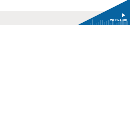
WEBRADIO
LETTER
NOUS SOUTENIR
NS
Contact
Recrutement
V
Politique de
confidentialité