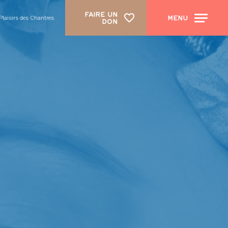
FAIRE UN
MENU
laisirs des Chantres
DON