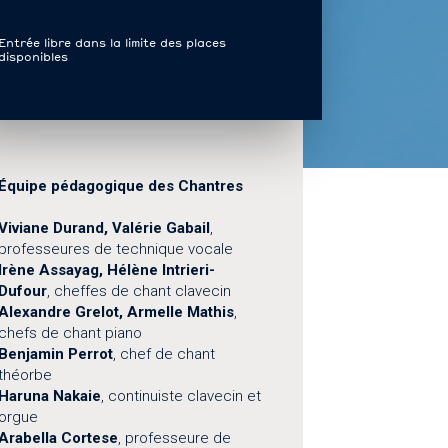
Entrée libre dans la limite des places
disponibles
Équipe pédagogique des Chantres
Viviane Durand, Valérie Gabail
,
professeures de technique vocale
Irène Assayag, Hélène Intrieri-
Dufour
, cheffes de chant clavecin
Alexandre Grelot, Armelle Mathis
,
chefs de chant piano
Benjamin Perrot
, chef de chant
théorbe
Haruna Nakaie
, continuiste clavecin et
orgue
Arabella Cortese
, professeure de