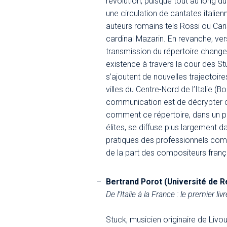
révolution, puisque tout au long du
une circulation de cantates itali
auteurs romains tels Rossi ou Cari
cardinal Mazarin. En revanche, vers
transmission du répertoire change
existence à travers la cour des St
s’ajoutent de nouvelles trajectoir
villes du Centre-Nord de l’Italie (
communication est de décrypter c
comment ce répertoire, dans un 
élites, se diffuse plus largement da
pratiques des professionnels com
de la part des compositeurs franç
Bertrand Porot (Université de 
De l’Italie à la France : le premier 
Stuck, musicien originaire de Livour