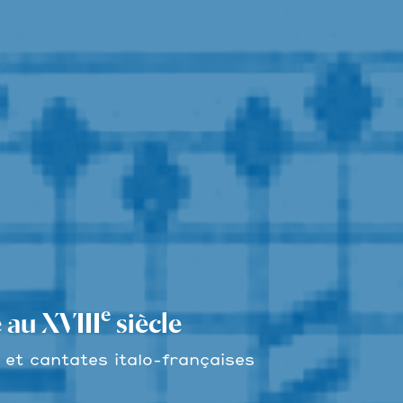
e
 au XVIII
siècle
 et cantates italo-françaises