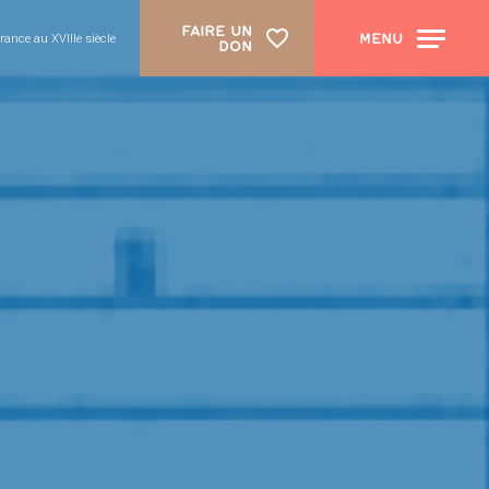
FAIRE UN
MENU
rance au XVIIIe siècle
DON