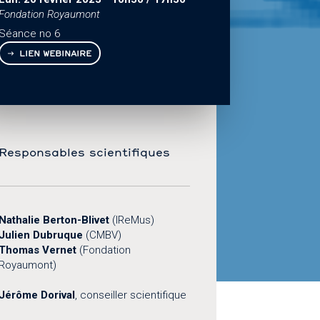
Fondation Royaumont
Séance no 6
LIEN WEBINAIRE
Responsables scientifiques
Nathalie Berton-Blivet
(IReMus)
Julien Dubruque
(CMBV)
Thomas Vernet
(Fondation
Royaumont)
Jérôme Dorival
, conseiller scientifique