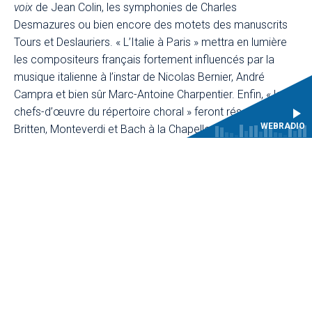
voix
de Jean Colin, les symphonies de Charles
Desmazures ou bien encore des motets des manuscrits
Tours et Deslauriers. « L’Italie à Paris » mettra en lumière
les compositeurs français fortement influencés par la
musique italienne à l’instar de Nicolas Bernier, André
Campra et bien sûr Marc-Antoine Charpentier. Enfin, « les
chefs-d’œuvre du répertoire choral » feront résonner
WEBRADIO
Britten, Monteverdi et Bach à la Chapelle royale. Damien
Guillon, nouveau chef en résidence à la Maîtrise du CMBV
pour la saison 2024-2025, dirigera notamment deux
fameuses cantates de Bach : la BWV 4
Christ Lag in
Todesbanden
et la BWV 131
Aus der Tiefen
.
Au fil des Jeudis musicaux, la Maîtrise du CMBV sera
rejointe par les forces instrumentales des CRR de
Versailles Grand Parc, Boulogne-Billancourt et Paris, ainsi
que du CRD de Paris-Saclay. Les étudiants de la classe
d’orgue du CNSMD de Paris feront entendre chaque