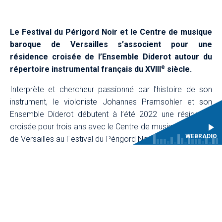
Le Festival du Périgord Noir et le Centre de musique
baroque de Versailles s’associent pour une
résidence croisée de l’Ensemble Diderot autour du
e
répertoire instrumental français du XVIII
siècle.
Interprète et chercheur passionné par l’histoire de son
instrument, le violoniste Johannes Pramsohler et son
Ensemble Diderot débutent à l’été 2022 une résidence
croisée pour trois ans avec le Centre de musique baroque
WEBRADIO
de Versailles au Festival du Périgord Noir. Le premier volet
de cette résidence prend la forme d’un concert
éclectique, « De Venise à Paris », témoignant de la grande
influence du style italien sur les partitions françaises du
e
XVIII
siècle. Dornel, Aubert, Boismortier voisinent ainsi
avec Rossi, Buonamente et Legrenzi. La résidence
croisée de l’Ensemble Diderot est en outre l’occasion pour