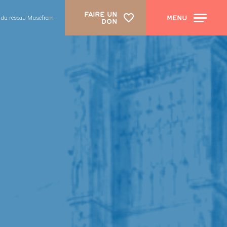
FAIRE UN
MENU
e du réseau Muséfrem
DON