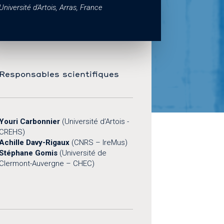
Université d'Artois, Arras, France
Responsables scientifiques
Youri Carbonnier
(Université d’Artois -
CREHS)
Achille Davy-Rigaux
(CNRS – IreMus)
Stéphane Gomis
(Université de
Clermont-Auvergne – CHEC)