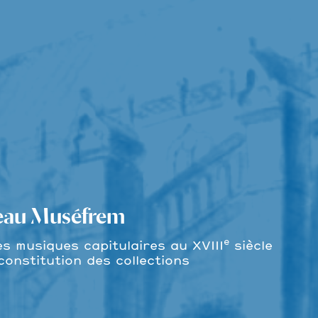
seau Muséfrem
e
es musiques capitulaires au XVIII
siècle
constitution des collections