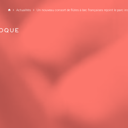
ALLER AU CONTENU PRINCIPAL
Actualités
Un nouveau consort de flûtes à bec françaises rejoint le parc