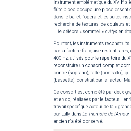
Instrument emblématique du XVIIᵉ siècl
flûte à bec occupe une place essentie
dans le ballet, l’opéra et les suites in
recherche de textures, de couleurs et 
— le célèbre « sommeil » d’
Atys
en éta
Pourtant, les instruments reconstruit
par la facture française restent rares,
400 Hz, utilisés pour le répertoire du
reconstruire un consort complet comp
contre (soprano), taille (contralto), qu
(bassette), construit par le facteur 
Ce consort est complété par deux gra
et en do, réalisées par le facteur Hen
travail spécifique autour de la « gra
par Lully dans
Le Triomphe de l’Amour
ancien n’a été conservé.