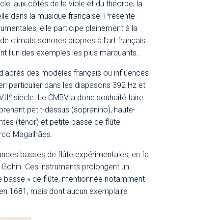
e, aux côtés de la viole et du théorbe, la
lle dans la musique française. Présente
strumentales, elle participe pleinement à la
de climats sonores propres à l’art français
nt l’un des exemples les plus marquants.
s d’après des modèles français ou influencés
 en particulier dans les diapasons 392 Hz et
 XVIIᵉ siècle. Le CMBV a donc souhaité faire
renant petit-dessus (sopranino), haute-
intes (ténor) et petite basse de flûte
Marco Magalhães.
ndes basses de flûte expérimentales, en fa
ri Gohin. Ces instruments prolongent un
nde basse » de flûte, mentionnée notamment
en 1681, mais dont aucun exemplaire