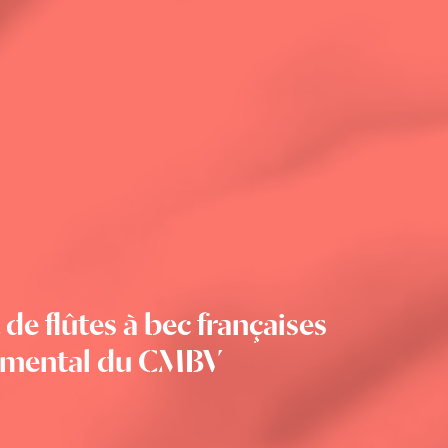
e flûtes à bec françaises
trumental du CMBV