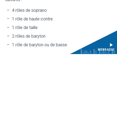
4 rôles de soprano
1 rôle de haute-contre
1 rôle de taille
2 rôles de baryton
1 rôle de baryton ou de basse
WEBRADIO
DÉROULEMENT
Le planning définitif sera précisé ultérieurement
7 et 8 octobre 2023
Répétitions accompagnées au clavecin, travail
approfondi avec Fabien Armengaud et Benoît
Dratwicki au CMBV (quatre séances d’une heure par
soliste), emploi du temps aménageable selon les
contraintes individuelles)