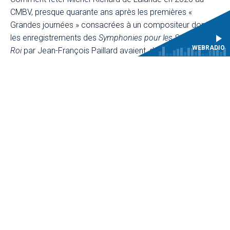
CMBV, presque quarante ans après les premières «
Grandes journées » consacrées à un compositeur dont
les enregistrements des
Symphonies pour les Soupers du
WEBRADIO
Roi
par Jean-François Paillard avaient, dès les années
1950, levé le voile sur une partie de son œuvre ?
Vive Lalande, en 2026 et pour de
nombreuses années encore !
Cette « saison Lalande » débute avec
L’Amour fléchi par la
constance
: cette pastorale créée en 1697 au château de
Fontainebleau est un véritable petit opéra de cour, pour 4
rôles principaux, chœur et orchestre. C’est – à notre
connaissance – une œuvre répertoriée mais encore