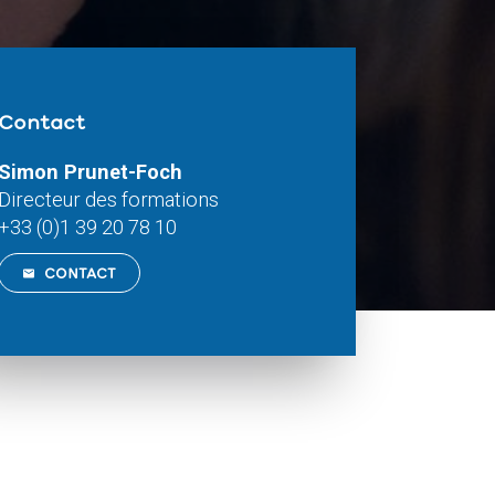
Contact
Simon Prunet-Foch
Directeur des formations
+33 (0)1 39 20 78 10
CONTACT