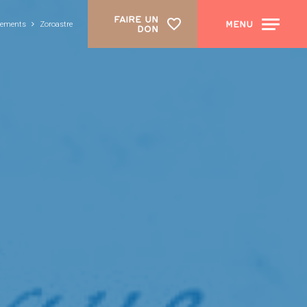
FAIRE UN
MENU
nements
Zoroastre
DON