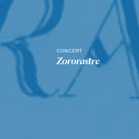
CONCERT
Zororastre