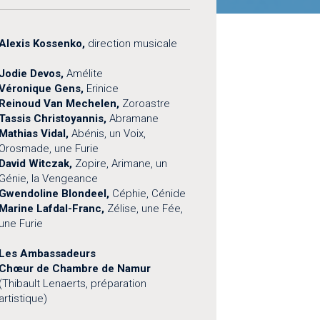
Alexis Kossenko,
direction musicale
Jodie Devos,
Amélite
Véronique Gens,
Erinice
Reinoud Van Mechelen,
Zoroastre
Tassis Christoyannis,
Abramane
Mathias Vidal,
Abénis, un Voix,
Orosmade, une Furie
David Witczak,
Zopire, Arimane, un
Génie, la Vengeance
Gwendoline Blondeel,
Céphie, Cénide
Marine Lafdal-Franc,
Zélise, une Fée,
une Furie
Les Ambassadeurs
Chœ​ur de Chambre de Namur
(Thibault Lenaerts, préparation
artistique)