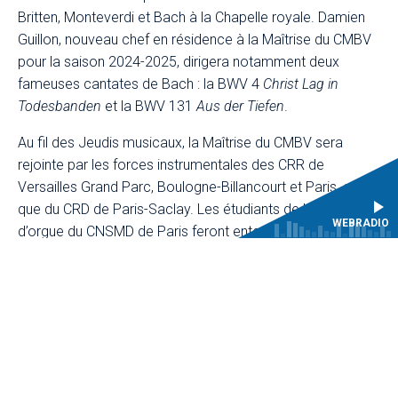
Britten, Monteverdi et Bach à la Chapelle royale. Damien
Guillon, nouveau chef en résidence à la Maîtrise du CMBV
pour la saison 2024-2025, dirigera notamment deux
fameuses cantates de Bach : la BWV 4
Christ Lag in
Todesbanden
et la BWV 131
Aus der Tiefen
.
Au fil des Jeudis musicaux, la Maîtrise du CMBV sera
rejointe par les forces instrumentales des CRR de
Versailles Grand Parc, Boulogne-Billancourt et Paris, ainsi
que du CRD de Paris-Saclay. Les étudiants de la classe
WEBRADIO
d’orgue du CNSMD de Paris feront entendre chaque
semaine le magnifique orgue Clicquot/Boisseau-Cattiaux
de la Chapelle royale.
Une saison riche en découvertes et en surprises !