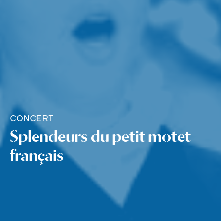
CONCERT
Splendeurs du petit motet
français