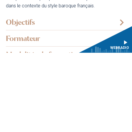
dans le contexte du style baroque français.
Objectifs
Formateur
WEBRADIO
Modalités de formation
Programme
Participants
Prérequis
Conditions tarifaires