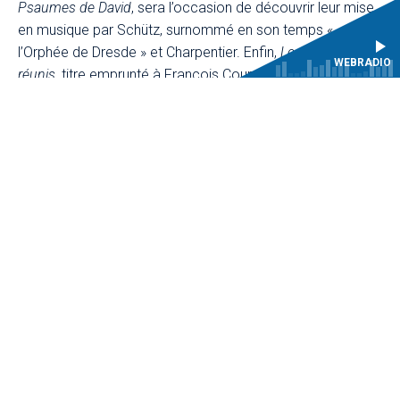
Psaumes de David
, sera l’occasion de découvrir leur mise
en musique par Schütz, surnommé en son temps «
l’Orphée de Dresde » et Charpentier. Enfin,
Les goûts
WEBRADIO
réunis
, titre emprunté à François Couperin, feront
dialoguer musique française et musique italienne.
Sébastien Daucé, nouveau chef en résidence à la Maîtrise
du CMBV, dirigera deux Jeudis musicaux exceptionnels
consacrés aux histoires sacrées de Clérambault et
Charpentier ainsi qu’aux pièces inédites du manuscrit
Deslauriers.
Au fil des Jeudis musicaux, la Maîtrise du CMBV sera
rejointe par les forces instrumentales du CRR de Versailles
Grand Parc, du CRD de Paris- Saclay, du PSPBB et du CRR
de Paris.