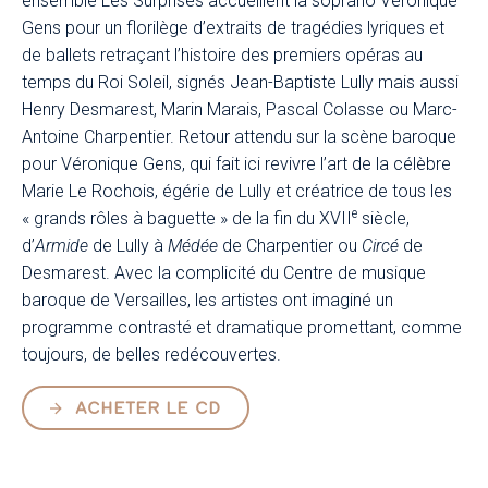
ensemble Les Surprises accueillent la soprano Véronique
Gens pour un florilège d’extraits de tragédies lyriques et
de ballets retraçant l’histoire des premiers opéras au
temps du Roi Soleil, signés Jean-Baptiste Lully mais aussi
Henry Desmarest, Marin Marais, Pascal Colasse ou Marc-
Antoine Charpentier. Retour attendu sur la scène baroque
pour Véronique Gens, qui fait ici revivre l’art de la célèbre
Marie Le Rochois, égérie de Lully et créatrice de tous les
e
« grands rôles à baguette » de la fin du XVII
siècle,
d’
Armide
de Lully à
Médée
de Charpentier ou
Circé
de
Desmarest. Avec la complicité du Centre de musique
baroque de Versailles, les artistes ont imaginé un
programme contrasté et dramatique promettant, comme
toujours, de belles redécouvertes.
ACHETER LE CD