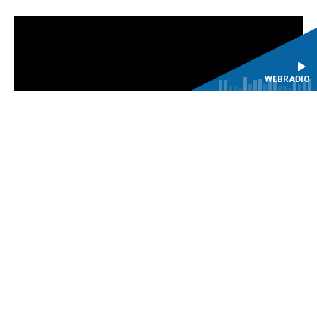
WEBRADIO
Coproduction Centre de musique baroque de Versailles |
Ensemble Les Surprises | Sinfonia en Périgord
L’ensemble Les Surprises est en résidence à Sinfonia en
Périgord pour l’édition 2019-2020 du festival dans le cadre