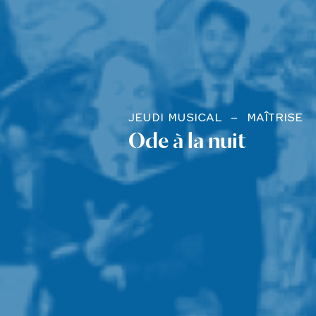
JEUDI MUSICAL
MAÎTRISE
Ode à la nuit