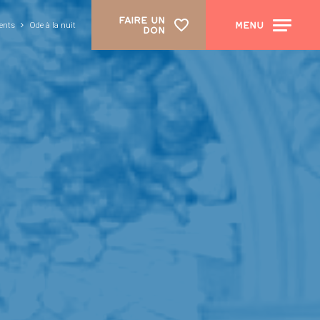
FAIRE UN
MENU
ents
Ode à la nuit
DON