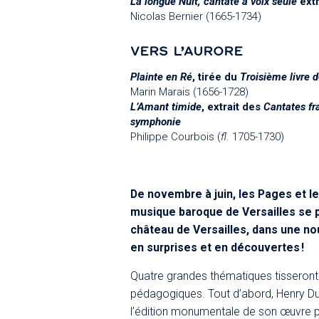
La longue Nuit,
cantate à voix seule
extr
Nicolas Bernier (1665-1734)
VERS L’AURORE
Plainte en Ré
, tirée du
Troisième livre d
Marin Marais (1656-1728)
L’Amant timide
, extrait des
Cantates fr
symphonie
Philippe Courbois (
fl
. 1705-1730)
De novembre à juin, les Pages et l
musique baroque de Versailles se p
château de Versailles, dans une no
en surprises et en découvertes !​
Quatre grandes thématiques tisseront 
pédagogiques. Tout d’abord, Henry Du
l’édition monumentale de son œuvre p