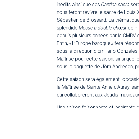
inédits ainsi que ses
Cantica sacra
sero
nous feront revivre le sacre de Louis 
Sébastien de Brossard. La thématique 
splendide
Messe à double chœur
de Fr
depuis plusieurs années par le CMBV su
Enfin, « L’Europe baroque » fera réson
sous la direction d’Emiliano Gonzales
Maîtrise pour cette saison, ainsi que
sous la baguette de Jörn Andresen, 
Cette saison sera également l’occasion
la Maîtrise de Sainte Anne d’Auray, sa
qui collaboreront aux Jeudis musicau
Une saison foisonnante et inspirante 