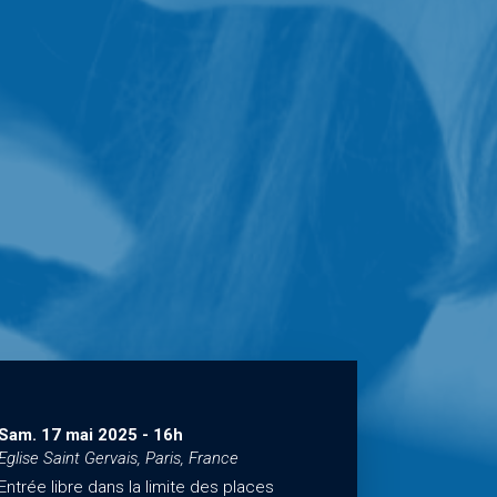
Sam. 17 mai 2025
-
16h
Eglise Saint Gervais, Paris, France
Entrée libre dans la limite des places