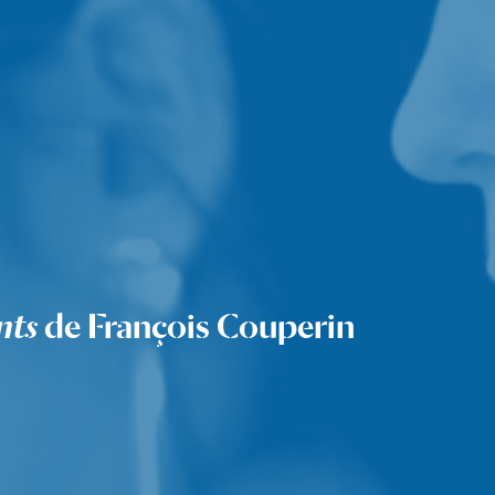
ents
de François Couperin