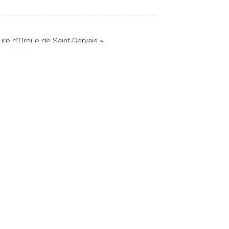
ure d'Orgue de Saint-Gervais »
S'ABONNER À LA NEWS