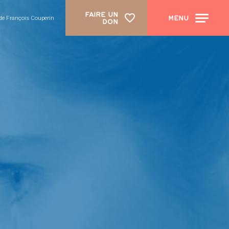
FAIRE UN
MENU
de François Couperin
DON