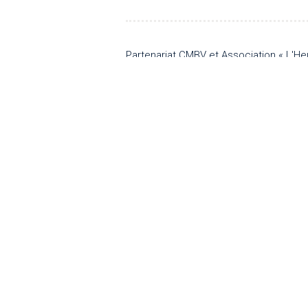
Partenariat CMBV et Association « L'He
NOUS SUIVRE