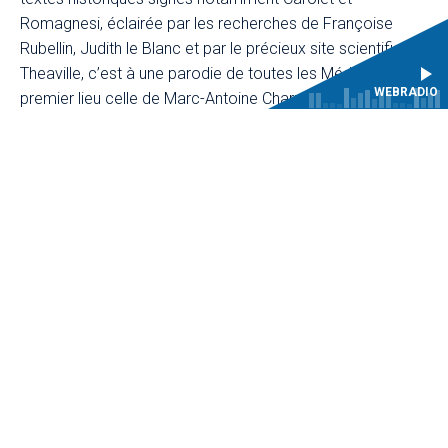
Romagnesi, éclairée par les recherches de Françoise
Rubellin, Judith le Blanc et par le précieux site scientifique
Theaville, c’est à une parodie de toutes les Médée, et en
WEBRADIO
premier lieu celle de Marc-Antoine Charpentier, que Les
Surprises vous invitent avec la complicité du metteur en
scène Pierre Lebon.