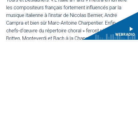
les compositeurs français fortement influencés par la
musique italienne à l’instar de Nicolas Bernier, André
Campra et bien sûr Marc-Antoine Charpentier. Enfin, « les
chefs-d’œuvre du répertoire choral » feront résonner
WEBRADIO
Britten, Monteverdi et Bach à la Chapelle royale. Damien
Guillon, nouveau chef en résidence à la Maîtrise du CMBV
pour la saison 2024-2025, dirigera notamment deux
fameuses cantates de Bach : la BWV 4
Christ Lag in
Todesbanden
et la BWV 131
Aus der Tiefen
.
Au fil des Jeudis musicaux, la Maîtrise du CMBV sera
rejointe par les forces instrumentales des CRR de
Versailles Grand Parc, Boulogne-Billancourt et Paris, ainsi
que du CRD de Paris-Saclay. Les étudiants de la classe
d’orgue du CNSMD de Paris feront entendre chaque
semaine le magnifique orgue Clicquot/Boisseau-Cattiaux
de la Chapelle royale.