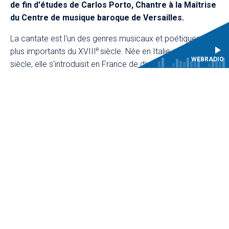
de fin d'études de Carlos Porto, Chantre à la Maîtrise
du Centre de musique baroque de Versailles.
La cantate est l'un des genres musicaux et poétiques les
e
e
plus importants du XVIII
siècle. Née en Italie au XVII
WEBRADIO
siècle, elle s'introduisit en France de diverses façons, en
gardant sa langue et sa forme originale, ou bien traduite et
adaptée au style poétique français. Elle se rapproche de
l'opéra, l'autre genre vocal profane avec lequel elle
entretient une relation dialectique.
Mar. 10 octobre 2023
-
19h30
Hôtel des Menus-Plaisirs, CMBV, Versailles, France
Entrée libre et gratuite