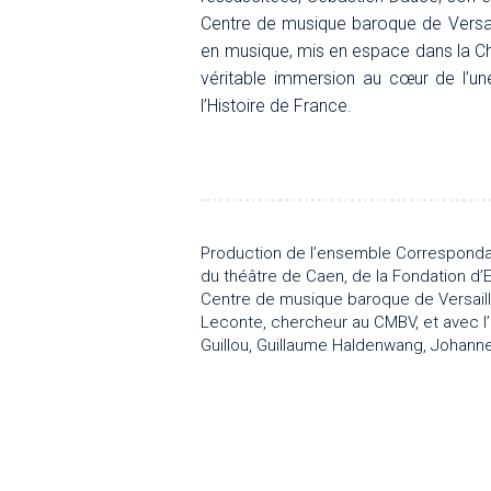
Centre de musique baroque de Versail
en musique, mis en espace dans la Cha
véritable immersion au cœur de l’u
l’Histoire de France.
Production de l’ensemble Correspondan
du théâtre de Caen, de la Fondation d’
Centre de musique baroque de Versaill
Leconte, chercheur au CMBV, et avec l
Guillou, Guillaume Haldenwang, Johanne
Maral
Partitions extraites du Manuscrit n° 16
Manuscrit Deslauriers de la BnF (éditio
Partition de la Messe de D'Helfer réa