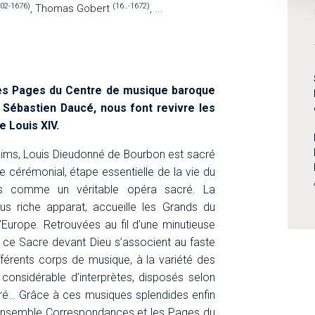
602-1676)
(16..-1672)
, Thomas Gobert
, ...
es Pages du Centre de musique baroque
e Sébastien Daucé, nous font revivre les
 Louis XIV.
Reims, Louis Dieudonné de Bourbon est sacré
e cérémonial, étape essentielle de la vie du
its comme un véritable opéra sacré. La
us riche apparat, accueille les Grands du
Europe. Retrouvées au fil d’une minutieuse
 ce Sacre devant Dieu s’associent au faste
fférents corps de musique, à la variété des
considérable d’interprètes, disposés selon
ré… Grâce à ces musiques splendides enfin
 ensemble Correspondances et les Pages du