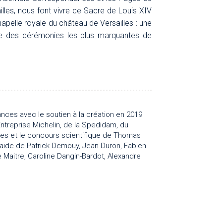
les, nous font vivre ce Sacre de Louis XIV
pelle royale du château de Versailles : une
ne des cérémonies les plus marquantes de
ces avec le soutien à la création en 2019
Entreprise Michelin, de la Spedidam, du
es et le concours scientifique de Thomas
’aide de Patrick Demouy, Jean Duron, Fabien
 Maitre, Caroline Dangin-Bardot, Alexandre
8 de la bibliothèque municipale de Tours et du
ns réalisées par Jean Duron)
lisée par Thomas Leconte