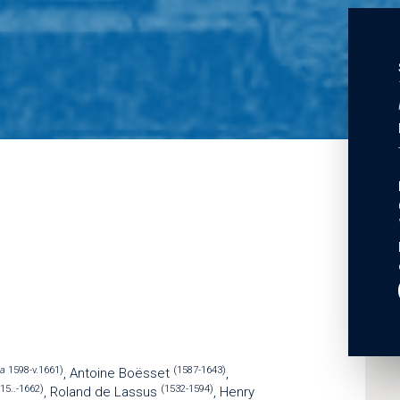
ca
1598-v.1661)
(1587-1643)
, Antoine Boësset
,
(15..-1662)
(1532-1594)
, Roland de Lassus
, Henry