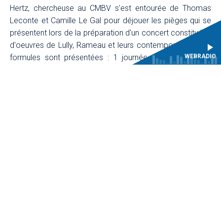
Hertz, chercheuse au CMBV s'est entourée de Thomas
Leconte et Camille Le Gal pour déjouer les pièges qui se
présentent lors de la préparation d'un concert constituées
d'oeuvres de Lully, Rameau et leurs contemporains. Deux
WEBRADIO
formules sont présentées : 1 journée en présentiel ou
deux séances en visio-conférence.
Programme
Objectifs
Formateurs
Modalités de formation
Participants