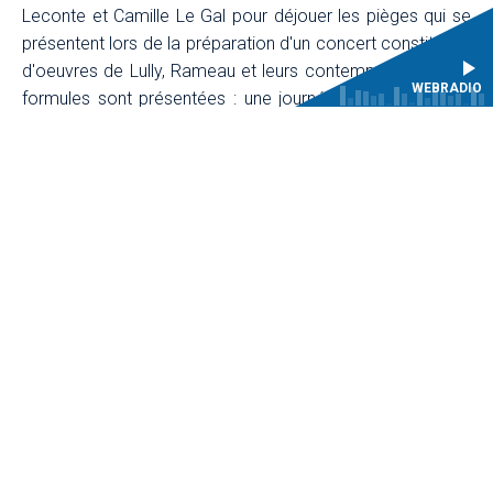
Leconte et Camille Le Gal pour déjouer les pièges qui se
présentent lors de la préparation d'un concert constituées
d'oeuvres de Lully, Rameau et leurs contemporains. Deux
WEBRADIO
formules sont présentées : une journée en présentiel ou
deux séances en visio-conférence.
Programme
Objectifs
Formateurs
Modalités de formation
Participants