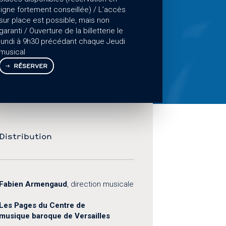
ligne fortement conseillée) / L’accès
sur place est possible, mais non
garanti / Ouverture de la billetterie le
lundi à 9h30 précédant chaque Jeudi
musical
RÉSERVER
Distribution
Fabien Armengaud
, direction musicale
Les Pages du Centre de
musique baroque de Versailles