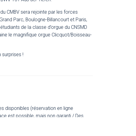
e du CMBV sera rejointe par les forces
Grand Parc, Boulogne-Billancourt et Paris,
s étudiants de la classe d’orgue du CNSMD
ine le magnifique orgue Clicquot/Boisseau-
 surprises !
es disponibles (réservation en ligne
ace est possible, mais non garanti / Des
 cercle Rameau du CMBV / Ouverture de la
chaque Jeudi musical