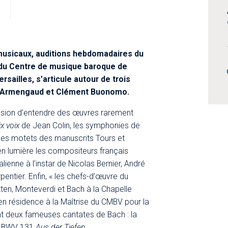
musicaux, auditions hebdomadaires du
du Centre de musique baroque de
rsailles, s’articule autour de trois
 Armengaud et Clément Buonomo.​
casion d’entendre des œuvres rarement
x voix
de Jean Colin, les symphonies de
es motets des manuscrits Tours et
a en lumière les compositeurs français
lienne à l’instar de Nicolas Bernier, André
entier. Enfin, « les chefs-d’œuvre du
itten, Monteverdi et Bach à la Chapelle
en résidence à la Maîtrise du CMBV pour la
t deux fameuses cantates de Bach : la
a BWV 131
Aus der Tiefen
.