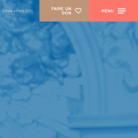
FAIRE UN
MENU
L’Italie à Paris (2/2)
DON