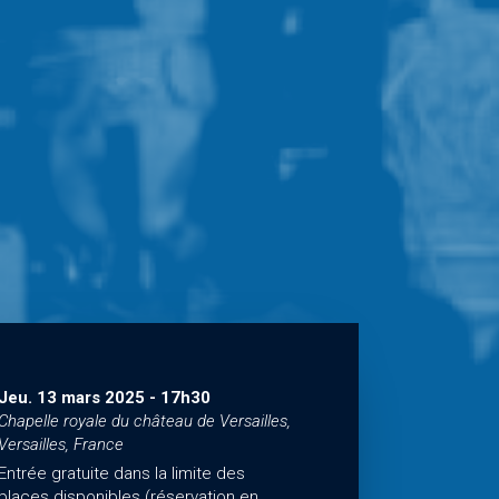
Jeu. 13 mars 2025
-
17h30
Chapelle royale du château de Versailles,
Versailles, France
Entrée gratuite dans la limite des
places disponibles (réservation en