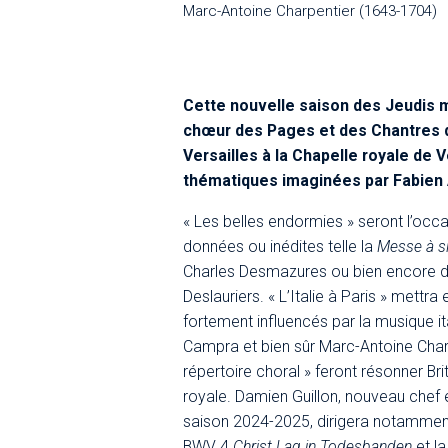
Marc-Antoine Charpentier (1643-1704)
Cette nouvelle saison des Jeudis 
chœur des Pages et des Chantres 
Versailles à la Chapelle royale de Ve
thématiques imaginées par Fabien
« Les belles endormies » seront l’oc
données ou inédites telle la
Messe à si
Charles Desmazures ou bien encore d
Deslauriers. « L’Italie à Paris » mettr
fortement influencés par la musique ita
Campra et bien sûr Marc-Antoine Charp
répertoire choral » feront résonner Br
royale. Damien Guillon, nouveau chef 
saison 2024-2025, dirigera notammen
BWV 4
Christ Lag in Todesbanden
et l