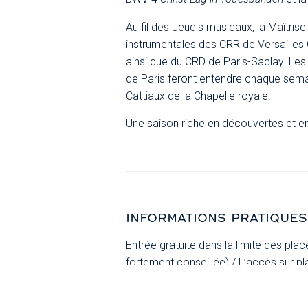
Au fil des Jeudis musicaux, la Maîtris
instrumentales des CRR de Versailles 
ainsi que du CRD de Paris-Saclay. Le
de Paris feront entendre chaque sema
Cattiaux de la Chapelle royale.
Une saison riche en découvertes et en
INFORMATIONS PRATIQUES
Entrée gratuite dans la limite des plac
fortement conseillée) / L’accès sur pl
sièges sont réservés aux membres du
billetterie le lundi à 9h30 précédant 