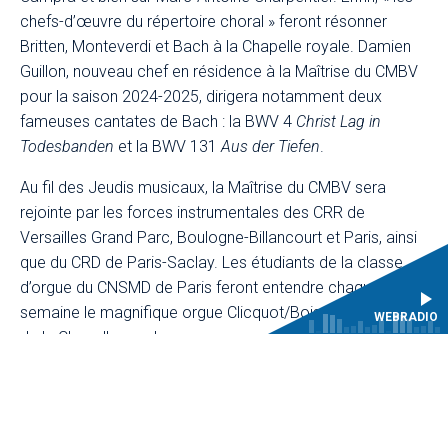
chefs-d’œuvre du répertoire choral » feront résonner
Britten, Monteverdi et Bach à la Chapelle royale. Damien
Guillon, nouveau chef en résidence à la Maîtrise du CMBV
pour la saison 2024-2025, dirigera notamment deux
fameuses cantates de Bach : la BWV 4
Christ Lag in
Todesbanden
et la BWV 131
Aus der Tiefen
.
Au fil des Jeudis musicaux, la Maîtrise du CMBV sera
rejointe par les forces instrumentales des CRR de
Versailles Grand Parc, Boulogne-Billancourt et Paris, ainsi
que du CRD de Paris-Saclay. Les étudiants de la classe
d’orgue du CNSMD de Paris feront entendre chaque
semaine le magnifique orgue Clicquot/Boisseau-Cattiaux
WEBRADIO
de la Chapelle royale.
Une saison riche en découvertes et en surprises !